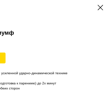
иумф
е усиленной ударно-динамической технике
одготовка к парениию) до 2х минут
обеих сторон